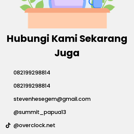
Hubungi Kami Sekarang
Juga
082199298814
082199298814
stevenhesegem@gmail.com
@summit_papua13
@overclock.net